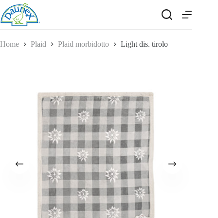
Salta
al
contenuto
Home
Plaid
Plaid morbidotto
Light dis. tirolo