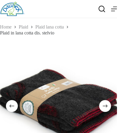
Salta
al
contenuto
Home
Plaid
Plaid lana cotta
Plaid in lana cotta dis. stelvio