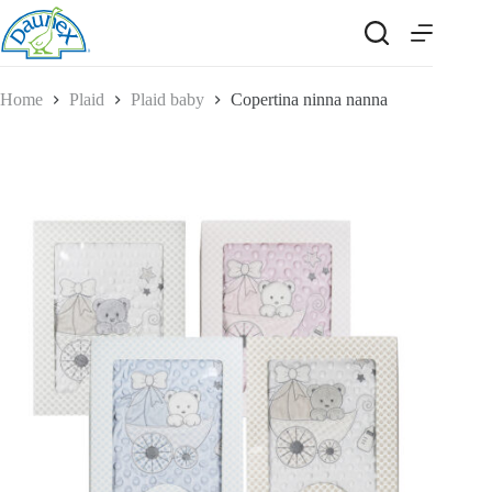
Salta
al
contenuto
Home
Plaid
Plaid baby
Copertina ninna nanna