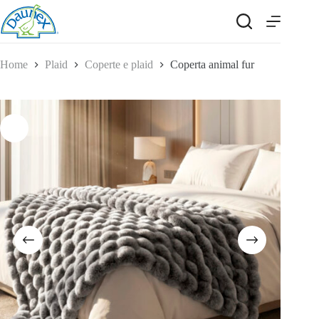
Salta
al
contenuto
Home
Plaid
Coperte e plaid
Coperta animal fur