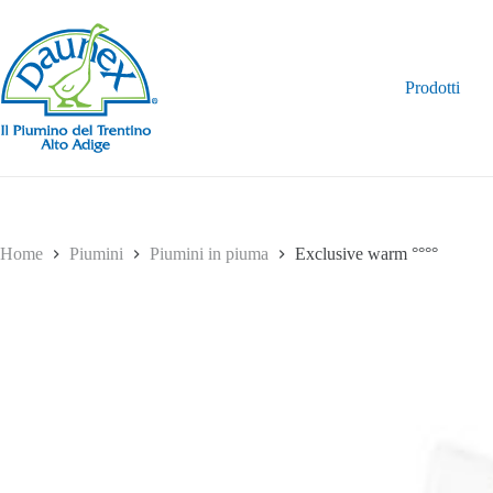
Salta
al
contenuto
Prodotti
Home
Piumini
Piumini in piuma
Exclusive warm °°°°