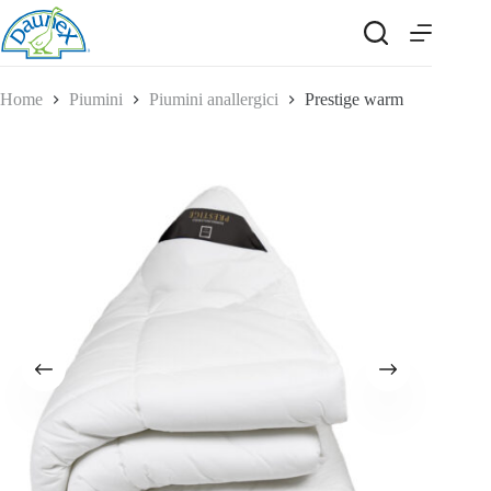
Salta
al
contenuto
Home
Piumini
Piumini anallergici
Prestige warm