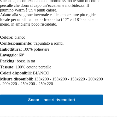
siliconata, è confezionato con morbidissimo tessuto di cotone
percalle che dona al capo un’eccellente morbidezza. Il
piumino Warm è un 4 punti calore.
Adatto alla stagione invernale e alle temperature più rigide.
Ideale per un clima medio-freddo tra i 17° e i 18° o anche
meno, in ambiente poco riscaldato.
Colore:
bianco
Confezionamento:
trapuntato a rombi
Imbottitura:
100% poliestere
Lavaggio:
60°
Packing:
borsa in tnt
Tessuto:
100% cotone percalle
Colori disponibili:
BIANCO
Misure disponibili:
135x200 - 155x200 - 155x220 - 200x200
- 200x220 - 250x200 - 250x220
Scopri i nostri rivenditori