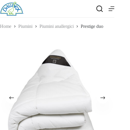
Salta
al
contenuto
Home
Piumini
Piumini anallergici
Prestige duo