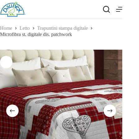
Salta
al
contenuto
Home
Letto
Trapuntini stampa digitale
Microfibra st. digitale dis. patchwork