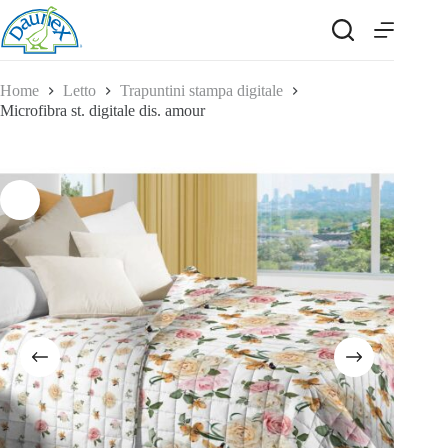
Salta
al
contenuto
Home
Letto
Trapuntini stampa digitale
Microfibra st. digitale dis. amour