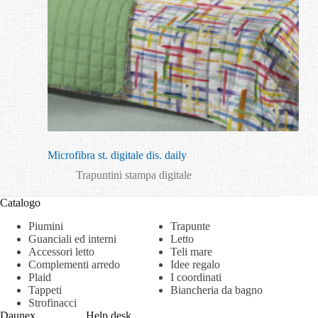
Microfibra st. digitale dis. daily
Trapuntini stampa digitale
Catalogo
Piumini
Trapunte
Guanciali ed interni
Letto
Accessori letto
Teli mare
Complementi arredo
Idee regalo
Plaid
I coordinati
Tappeti
Biancheria da bagno
Strofinacci
Daunex
Help desk