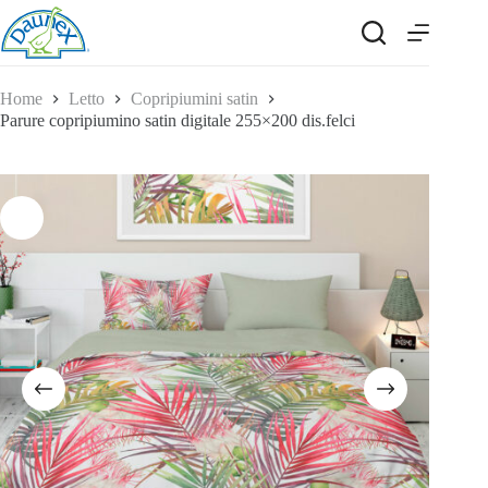
Salta
al
contenuto
Home
Letto
Copripiumini satin
Parure copripiumino satin digitale 255×200 dis.felci