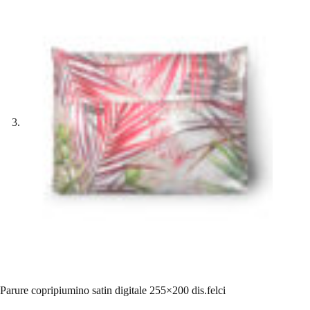
Parure copripiumino satin digitale 255×200 dis.felci