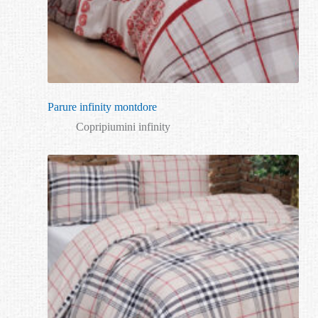
Parure infinity montdore
Copripiumini infinity