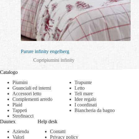
Parure infinity engelberg
Copripiumini infinity
Catalogo
Piumini
Trapunte
Guanciali ed interni
Letto
Accessori letto
Teli mare
Complementi arredo
Idee regalo
Plaid
I coordinati
Tappeti
Biancheria da bagno
Strofinacci
Daunex
Help desk
Azienda
Contatti
Valori
Privacy policy