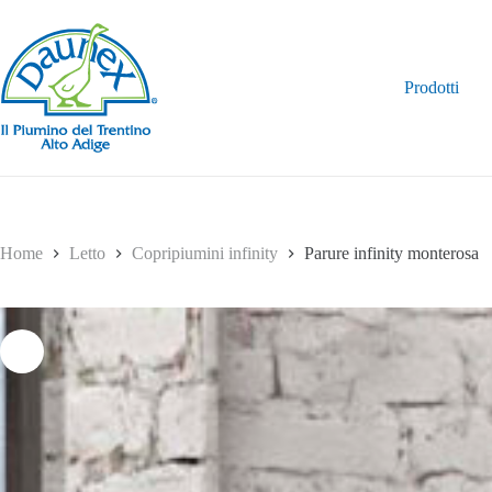
Salta
al
contenuto
Prodotti
Home
Letto
Copripiumini infinity
Parure infinity monterosa