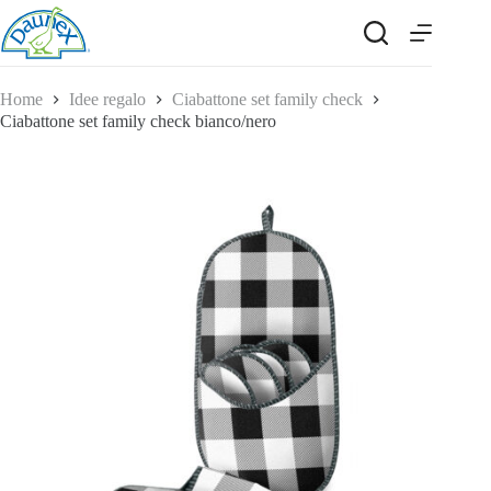
Salta
al
contenuto
Home
Idee regalo
Ciabattone set family check
Ciabattone set family check bianco/nero