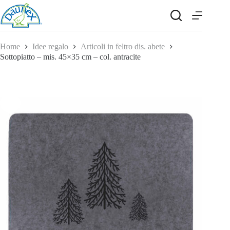
Salta
al
contenuto
Home
Idee regalo
Articoli in feltro dis. abete
Sottopiatto – mis. 45×35 cm – col. antracite