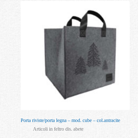
Porta riviste/porta legna – mod. cube – col.antracite
Articoli in feltro dis. abete