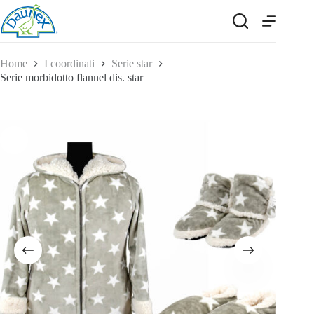
Salta
al
contenuto
Home
I coordinati
Serie star
Serie morbidotto flannel dis. star