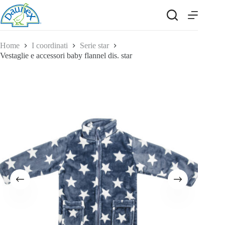
Salta
al
contenuto
Home
I coordinati
Serie star
Vestaglie e accessori baby flannel dis. star