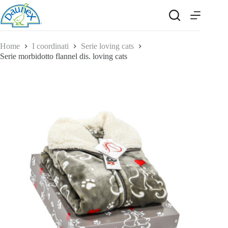
Salta
al
contenuto
Home
I coordinati
Serie loving cats
Serie morbidotto flannel dis. loving cats