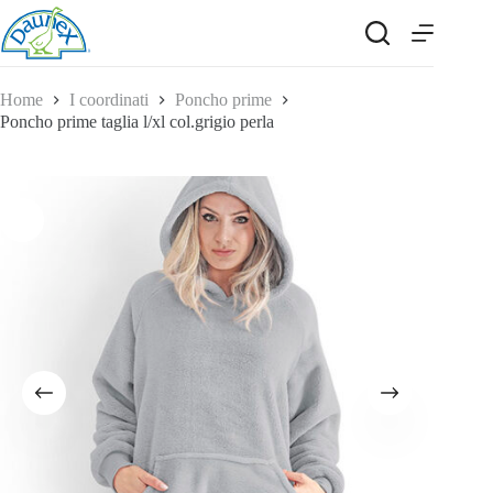
Salta
al
contenuto
Home
I coordinati
Poncho prime
Poncho prime taglia l/xl col.grigio perla