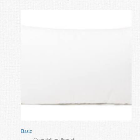
Basic
Guanciali anallergici