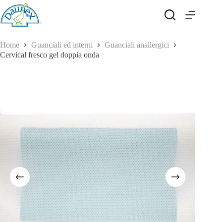
Salta
al
contenuto
Home
Guanciali ed interni
Guanciali anallergici
Cervical fresco gel doppia onda