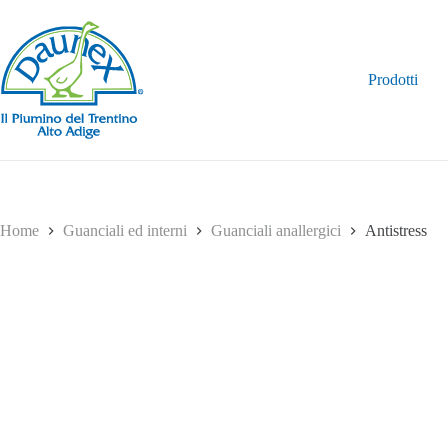
Salta
al
contenuto
Prodotti
Home
Guanciali ed interni
Guanciali anallergici
Antistress