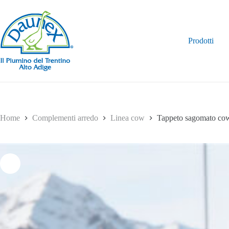
Salta
al
contenuto
Prodotti
Home
Complementi arredo
Linea cow
Tappeto sagomato co