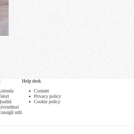
x
Help desk
zienda
Contatti
alori
Privacy policy
ualità
Cookie policy
ivenditori
onsigli utili