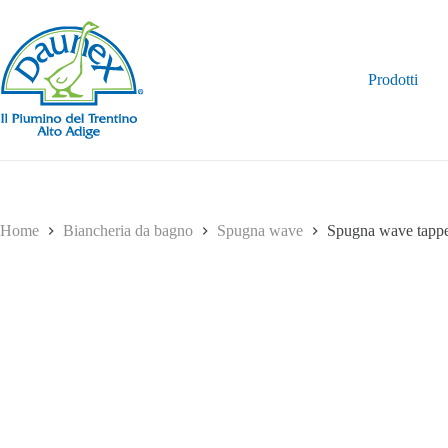
Salta
al
contenuto
Prodotti
Home
Biancheria da bagno
Spugna wave
Spugna wave tappe