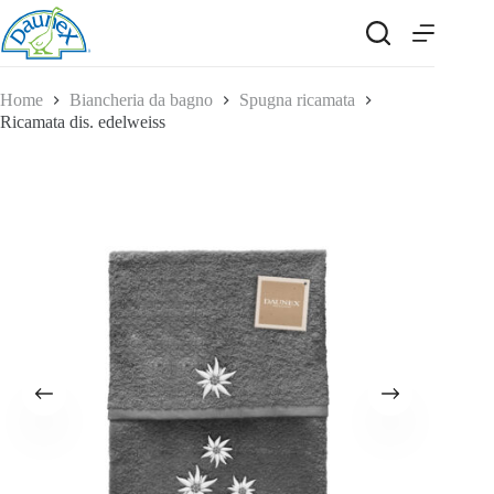
Salta
al
contenuto
Home
Biancheria da bagno
Spugna ricamata
Ricamata dis. edelweiss