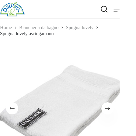
Salta
al
contenuto
Home
Biancheria da bagno
Spugna lovely
Spugna lovely asciugamano