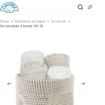
Salta
al
contenuto
Home
Biancheria da bagno
Set lavette
Set uncinetto 4 lavette 30×30