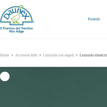
Salta
al
contenuto
Prodotti
Home
Accessori letto
Lenzuola con angoli
Lenzuolo elastici