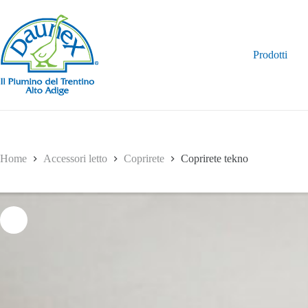
Salta
al
contenuto
Prodotti
Home
Accessori letto
Coprirete
Coprirete tekno