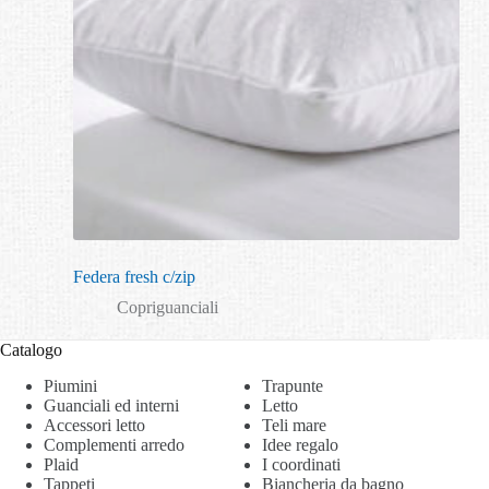
Federa fresh c/zip
Copriguanciali
Catalogo
Piumini
Trapunte
Guanciali ed interni
Letto
Accessori letto
Teli mare
Complementi arredo
Idee regalo
Plaid
I coordinati
Tappeti
Biancheria da bagno