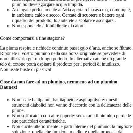
piumino deve sgorgare acqua limpida.
Asciugate perfettamente all’aria aperta o in casa ma, comunque,
in ambiente caldo e secco. Cercate di scuotere e battere ogni
riquadro del prodotto, lo aiuterete a scolare e asciugarsi.
Non esponetelo a fonti dirette di calore.
Come comportarsi a fine stagione?
La piuma respira e richiede continuo passaggio d’aria, anche se filtrato.
Riponete il vostro piumino nella sua borsa originale se prevedete di
non utilizzarlo per un lungo periodo. In alternativa anche un grande
telo di cotone potrà ospitare il prodotto per i periodi di inutilizzo.
Non usate buste di plastica!
Cose da non fare ad un piumino, nemmeno ad un piumino
Daunex!
Non usate battipanni, battitappeto e aspirapolvere: questi
strumenti diabolici non vanno d’accordo con la delicatezza delle
piume.
Non soffocatelo con altre coperte: senza aria il piumino perde le
sue particolari caratteristiche.
Non cucite ulteriormente le parti interne del piumino: la migliore
soluzione, quella che funziona meglio, è quella proposta dal