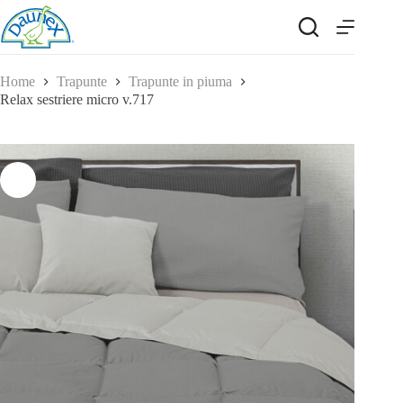
Salta
al
contenuto
Home
Trapunte
Trapunte in piuma
Relax sestriere micro v.717