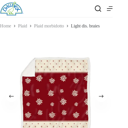
Salta
al
contenuto
Home
Plaid
Plaid morbidotto
Light dis. braies