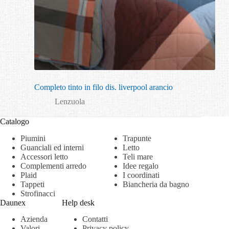
Completo tinto in filo dis. liverpool arancio
Lenzuola
Catalogo
Piumini
Trapunte
Guanciali ed interni
Letto
Accessori letto
Teli mare
Complementi arredo
Idee regalo
Plaid
I coordinati
Tappeti
Biancheria da bagno
Strofinacci
Daunex
Help desk
Azienda
Contatti
Valori
Privacy policy