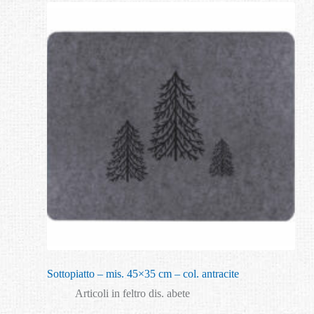
Sottopiatto – mis. 45×35 cm – col. antracite
Articoli in feltro dis. abete