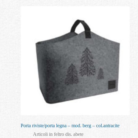
Porta riviste/porta legna – mod. berg – col.antracite
Articoli in feltro dis. abete