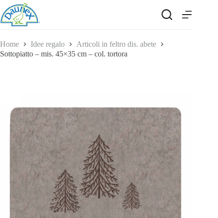
Salta
al
contenuto
Home
Idee regalo
Articoli in feltro dis. abete
Sottopiatto – mis. 45×35 cm – col. tortora