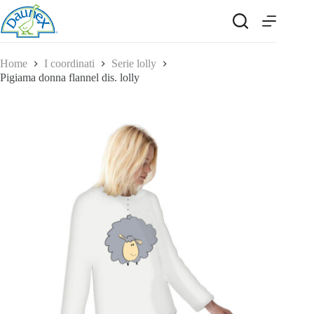
Salta
al
contenuto
Home
I coordinati
Serie lolly
Pigiama donna flannel dis. lolly