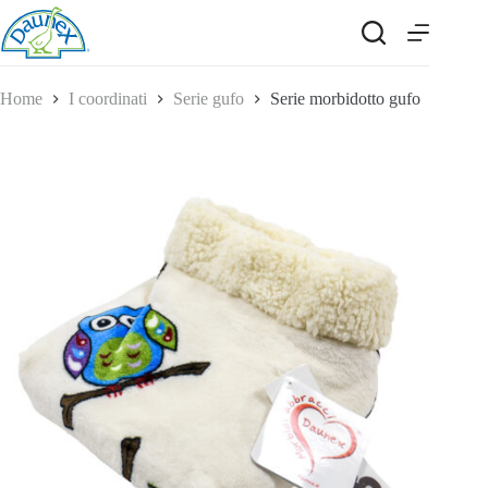
Salta
al
contenuto
Home
I coordinati
Serie gufo
Serie morbidotto gufo