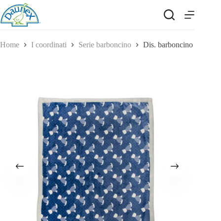
Salta
al
contenuto
Home
I coordinati
Serie barboncino
Dis. barboncino