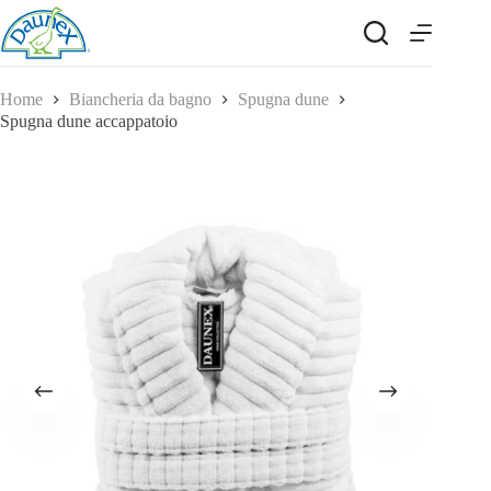
Salta
al
contenuto
Home
Biancheria da bagno
Spugna dune
Spugna dune accappatoio